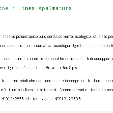
one
/
Linea spalmatura
 adesivo poliuretanico puro senza solvente, ecologico, studiato per
eriori a quelli ottenibili con altra tecnologia. Ogni linea è coperta da 
 linea permette un notevole abbattimento dei costi di accoppiatura,
ivo. Ogni linea è coperta da Brevetto Res S.p.A..
 tutti i materiali che risultano essere incompatibili tra loro e che
 effettuato in linea il trattamento Corona sui vari materiali. La 
ano N°01242855 ed internazionale N°91912963.5.